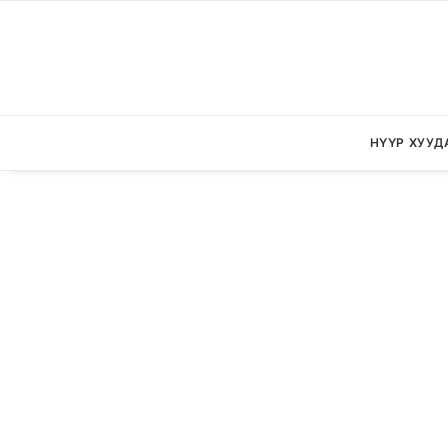
НҮҮР ХУУД