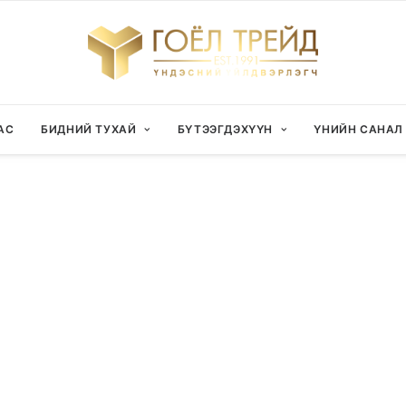
АС
БИДНИЙ ТУХАЙ
БҮТЭЭГДЭХҮҮН
ҮНИЙН САНАЛ