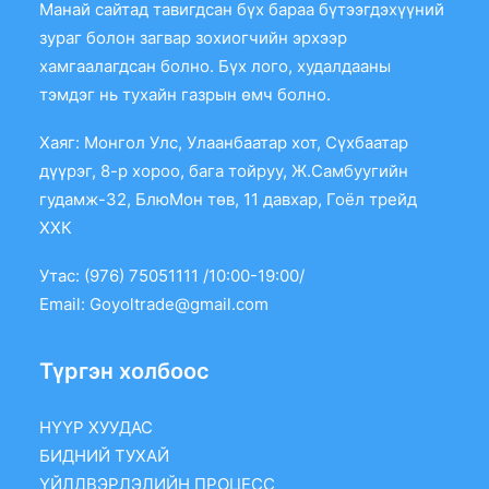
Манай сайтад тавигдсан бүх бараа бүтээгдэхүүний
зураг болон загвар зохиогчийн эрхээр
хамгаалагдсан болно. Бүх лого, худалдааны
тэмдэг нь тухайн газрын өмч болно.
Хаяг: Монгол Улс, Улаанбаатар хот, Сүхбаатар
дүүрэг, 8-р хороо, бага тойруу, Ж.Самбуугийн
гудамж-32, БлюМон төв, 11 давхар, Гоёл трейд
ХХК
Утас: (976) 75051111 /10:00-19:00/
Email:
Goyoltrade@gmail.com
Түргэн холбоос
НҮҮР ХУУДАС
БИДНИЙ ТУХАЙ
ҮЙЛДВЭРЛЭЛИЙН ПРОЦЕСС