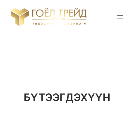
НҮҮР ХУУДАС
БИДНИЙ ТУХАЙ
БҮТЭЭГДЭХҮҮН
ҮНИЙН САНАЛ АВАХ
БҮТЭЭГДЭХҮҮН
Search