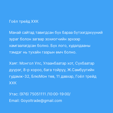
Гоёл трейд ХХК
Манай сайтад тавигдсан бүх бараа бүтээгдэхүүний
зураг болон загвар зохиогчийн эрхээр
хамгаалагдсан болно. Бүх лого, худалдааны
тэмдэг нь тухайн газрын өмч болно.
Хаяг: Монгол Улс, Улаанбаатар хот, Сүхбаатар
дүүрэг, 8-р хороо, бага тойруу, Ж.Самбуугийн
гудамж-32, БлюМон төв, 11 давхар, Гоёл трейд
ХХК
Утас: (976) 75051111 /10:00-19:00/
Email:
Goyoltrade@gmail.com