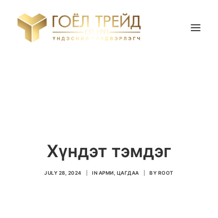
НҮҮР ХУУДАС
БИДНИЙ ТУХАЙ
БҮТЭЭГДЭХҮҮН
ҮНИЙН САНАЛ АВАХ
Хүндэт тэмдэг
Search
JULY 28, 2024
|
IN
АРМИ, ЦАГДАА
|
BY
ROOT