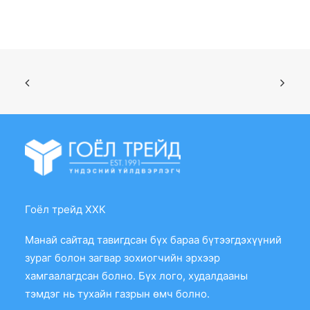
Гоёл трейд ХХК
Манай сайтад тавигдсан бүх бараа бүтээгдэхүүний
зураг болон загвар зохиогчийн эрхээр
хамгаалагдсан болно. Бүх лого, худалдааны
тэмдэг нь тухайн газрын өмч болно.