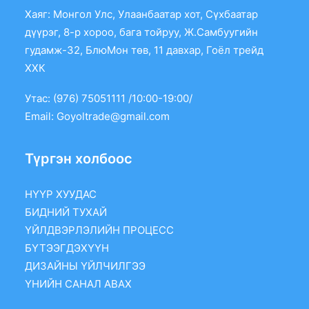
Хаяг: Монгол Улс, Улаанбаатар хот, Сүхбаатар
дүүрэг, 8-р хороо, бага тойруу, Ж.Самбуугийн
гудамж-32, БлюМон төв, 11 давхар, Гоёл трейд
ХХК
Утас: (976) 75051111 /10:00-19:00/
Email:
Goyoltrade@gmail.com
Түргэн холбоос
НҮҮР ХУУДАС
БИДНИЙ ТУХАЙ
ҮЙЛДВЭРЛЭЛИЙН ПРОЦЕСС
БҮТЭЭГДЭХҮҮН
ДИЗАЙНЫ ҮЙЛЧИЛГЭЭ
ҮНИЙН САНАЛ АВАХ