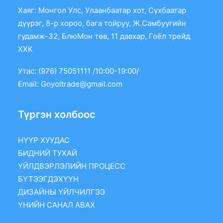
Хаяг: Монгол Улс, Улаанбаатар хот, Сүхбаатар
дүүрэг, 8-р хороо, бага тойруу, Ж.Самбуугийн
гудамж-32, БлюМон төв, 11 давхар, Гоёл трейд
ХХК
Утас: (976) 75051111 /10:00-19:00/
Email:
Goyoltrade@gmail.com
Түргэн холбоос
НҮҮР ХУУДАС
БИДНИЙ ТУХАЙ
ҮЙЛДВЭРЛЭЛИЙН ПРОЦЕСС
БҮТЭЭГДЭХҮҮН
ДИЗАЙНЫ ҮЙЛЧИЛГЭЭ
ҮНИЙН САНАЛ АВАХ