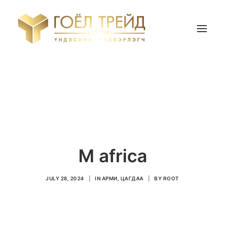
НҮҮР ХУУДАС
БИДНИЙ ТУХАЙ
БҮТЭЭГДЭХҮҮН
ҮНИЙН САНАЛ АВАХ
М africa
Search
JULY 28, 2024
|
IN
АРМИ, ЦАГДАА
|
BY
ROOT