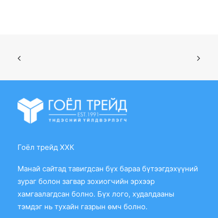
Гоёл трейд ХХК
Манай сайтад тавигдсан бүх бараа бүтээгдэхүүний
зураг болон загвар зохиогчийн эрхээр
хамгаалагдсан болно. Бүх лого, худалдааны
тэмдэг нь тухайн газрын өмч болно.