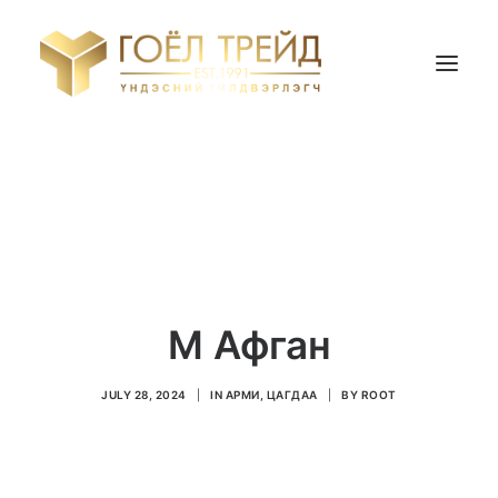
НҮҮР ХУУДАС
БИДНИЙ ТУХАЙ
БҮТЭЭГДЭХҮҮН
ҮНИЙН САНАЛ АВАХ
М Афган
Search
JULY 28, 2024
|
IN
АРМИ, ЦАГДАА
|
BY
ROOT