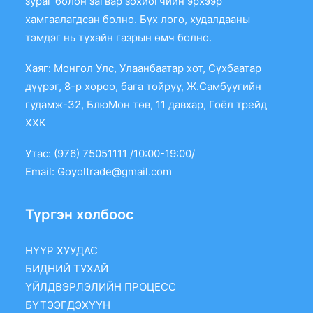
зураг болон загвар зохиогчийн эрхээр
хамгаалагдсан болно. Бүх лого, худалдааны
тэмдэг нь тухайн газрын өмч болно.
Хаяг: Монгол Улс, Улаанбаатар хот, Сүхбаатар
дүүрэг, 8-р хороо, бага тойруу, Ж.Самбуугийн
гудамж-32, БлюМон төв, 11 давхар, Гоёл трейд
ХХК
Утас: (976) 75051111 /10:00-19:00/
Email:
Goyoltrade@gmail.com
Түргэн холбоос
НҮҮР ХУУДАС
БИДНИЙ ТУХАЙ
ҮЙЛДВЭРЛЭЛИЙН ПРОЦЕСС
БҮТЭЭГДЭХҮҮН