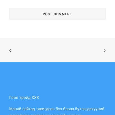
Гоёл трейд ХХК
Манай сайтад тавигдсан бүх бараа бүтээгдэхүүний