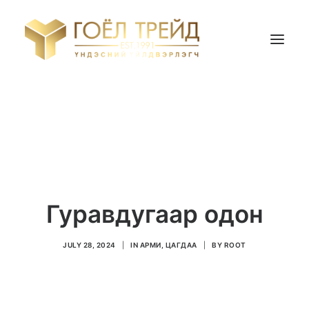
НҮҮР ХУУДАС
БИДНИЙ ТУХАЙ
БҮТЭЭГДЭХҮҮН
ҮНИЙН САНАЛ АВАХ
Гуравдугаар одон
Search
JULY 28, 2024
|
IN
АРМИ, ЦАГДАА
|
BY
ROOT