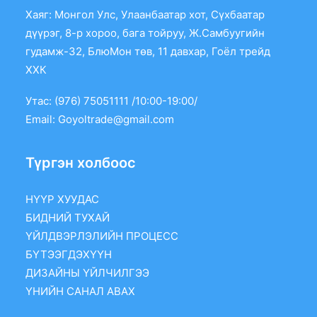
Хаяг: Монгол Улс, Улаанбаатар хот, Сүхбаатар
дүүрэг, 8-р хороо, бага тойруу, Ж.Самбуугийн
гудамж-32, БлюМон төв, 11 давхар, Гоёл трейд
ХХК
Утас: (976) 75051111 /10:00-19:00/
Email:
Goyoltrade@gmail.com
Түргэн холбоос
НҮҮР ХУУДАС
БИДНИЙ ТУХАЙ
ҮЙЛДВЭРЛЭЛИЙН ПРОЦЕСС
БҮТЭЭГДЭХҮҮН
ДИЗАЙНЫ ҮЙЛЧИЛГЭЭ
ҮНИЙН САНАЛ АВАХ