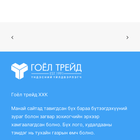
Гоёл трейд ХХК
Манай сайтад тавигдсан бүх бараа бүтээгдэхүүний
зураг болон загвар зохиогчийн эрхээр
хамгаалагдсан болно. Бүх лого, худалдааны
тэмдэг нь тухайн газрын өмч болно.