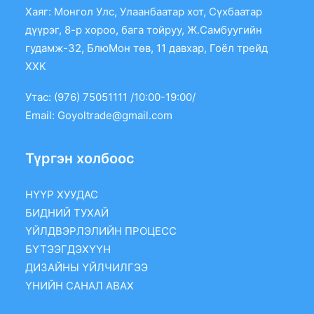
Хаяг: Монгол Улс, Улаанбаатар хот, Сүхбаатар
дүүрэг, 8-р хороо, бага тойруу, Ж.Самбуугийн
гудамж-32, БлюМон төв, 11 давхар, Гоёл трейд
ХХК
Утас: (976) 75051111 /10:00-19:00/
Email:
Goyoltrade@gmail.com
Түргэн холбоос
НҮҮР ХУУДАС
БИДНИЙ ТУХАЙ
ҮЙЛДВЭРЛЭЛИЙН ПРОЦЕСС
БҮТЭЭГДЭХҮҮН
ДИЗАЙНЫ ҮЙЛЧИЛГЭЭ
ҮНИЙН САНАЛ АВАХ