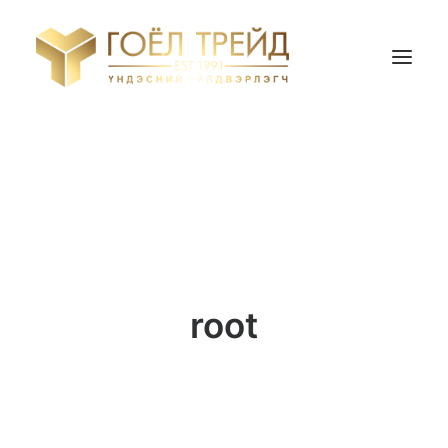
НҮҮР ХУУДАС
БИДНИЙ ТУХАЙ
БҮТЭЭГДЭХҮҮН
ҮНИЙН САНАЛ АВАХ
root
Search