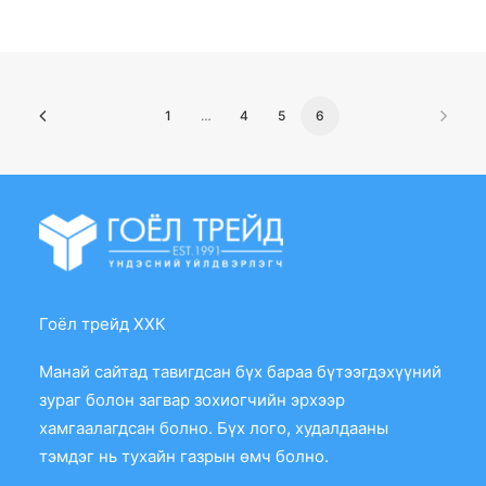
1
…
4
5
6
Гоёл трейд ХХК
Манай сайтад тавигдсан бүх бараа бүтээгдэхүүний
зураг болон загвар зохиогчийн эрхээр
хамгаалагдсан болно. Бүх лого, худалдааны
тэмдэг нь тухайн газрын өмч болно.