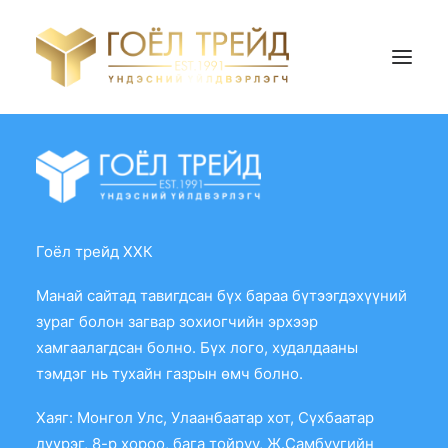
НҮҮР ХУУДАС
БИДНИЙ ТУХАЙ
БҮТЭЭГДЭХҮҮН
Гоёл трейд ХХК
ҮНИЙН САНАЛ АВАХ
Манай сайтад тавигдсан бүх бараа бүтээгдэхүүний
зураг болон загвар зохиогчийн эрхээр
Search
хамгаалагдсан болно. Бүх лого, худалдааны
тэмдэг нь тухайн газрын өмч болно.
Хаяг: Монгол Улс, Улаанбаатар хот, Сүхбаатар
дүүрэг, 8-р хороо, бага тойруу, Ж.Самбуугийн